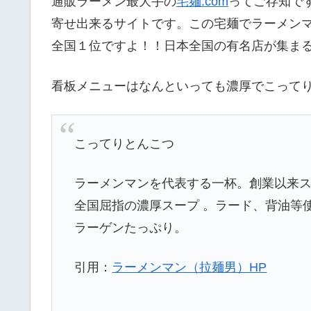
通販ラーメン最大手の
宅麺.com
ってご存知で
寄せ出来るサイトです。
この宅麺でラーメン
全国１位ですよ！！
日本全国の有名店が集ま
看板メニューはなんといっても濃厚でこって
こってりとんこつ
ラーメンマンを代表する一杯。創業以来
全国屈指の濃厚スープ 。ラード、背油等
ラーゲンたっぷり。
引用：
ラーメンマン（拉麺男）HP