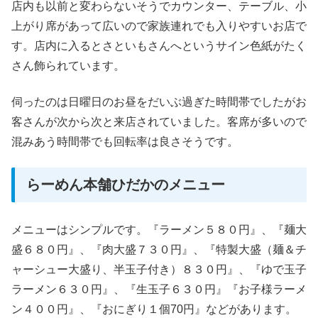
店内も以前と変わらないそうでカウンター、テーブル、小
上がり席があって広いので家族連れでも入りやすいお店で
す。店内に入るとさといもさんへというサイン色紙がたく
さん飾られています。
伺ったのは日曜日のお昼をだいぶ過ぎた時間帯でしたがお
客さんが次から次と来店されていました。客席が多いので
混みあう時間帯でも回転率は良さそうです。
らーめん本舗ひだかのメニュー
メニューはシンプルです。『ラーメン５８０円』、『麺大
盛６８０円』、『肉大盛７３０円』、『特製大盛（麺＆チ
ャーシュー大盛り、半玉子付き）８３０円』、『ゆで玉子
ラーメン６３０円』、『生玉子６３０円』『お子様ラーメ
ン４００円』、『おにぎり１個70円』などがあります。