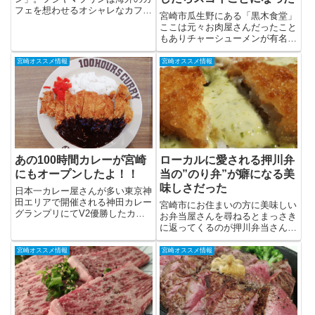
フェを想わせるオシャレなカフェ
宮崎市瓜生野にある「黒木食堂」
です。店名のとおり自家製プリン
ここは元々お肉屋さんだったこと
が美味しいと評判です。青島でカ
もありチャーシューメンが有名で
フェランチするならフジヤマプリ
すが、ヒレカツラーメンなる攻め
ンに行ってみればいいさぁ～♪プ
たラーメンも人気なんです。今回
宮崎オススメ情報
宮崎オススメ情報
リンはもちろんカレーも美味し
は黒木食堂のヒレカツラーメンを
い...
紹介します。『ヒレカツラーメン
みたいなＢ級グルメなんかには
興...
あの100時間カレーが宮崎
ローカルに愛される押川弁
にもオープンしたよ！！
当の”のり弁”が癖になる美
味しさだった
日本一カレー屋さんが多い東京神
田エリアで開催される神田カレー
宮崎市にお住まいの方に美味しい
グランプリにてV2優勝したカレ
お弁当屋さんを尋ねるとまっさき
ーショップ「100時間カレー」が
に返ってくるのが押川弁当さん。
イオンモール宮崎にオープンしま
特にチキン南蛮弁当やのり弁が美
した。100時間カレーってネーミ
味しいと評判です。今回紹介する
宮崎オススメ情報
宮崎オススメ情報
ングがインパクト大ですよね！！
押川弁当ののり弁はここでしか食
カレーマニアの編集部員によ...
べられないオンリーワンなのり弁
です。押川弁当＠淀川押川弁当
宮...