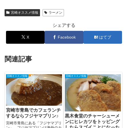
宮崎オススメ情報
ラーメン
シェアする
X
Facebook
はてブ
関連記事
宮崎オススメ情報
宮崎オススメ情報
宮崎市青島でカフェランチ
するならフジヤマプリン♪
黒木食堂のチャーシューメ
ンにヒレカツをトッピング
宮崎市青島にある「フジヤマプリ
したらスゴイことになった
ン」。フジヤマプリンは海外のカ